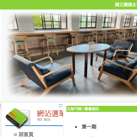
國立蘭陽女
:
:::
出版刊物
/
圖書館訊
第一期
回首頁