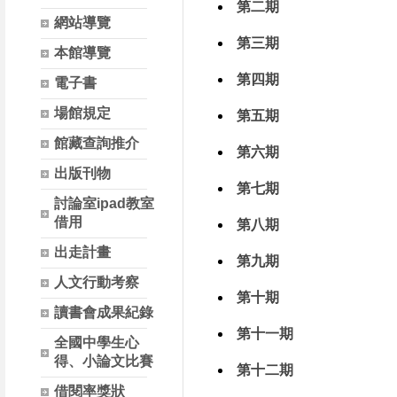
第二期
網站導覽
第三期
本館導覽
第四期
電子書
場館規定
第五期
館藏查詢推介
第六期
出版刊物
第七期
討論室ipad教室
借用
第八期
出走計畫
第九期
人文行動考察
第十期
讀書會成果紀錄
第十一期
全國中學生心
得、小論文比賽
第十二期
借閱率獎狀