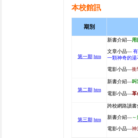
本校館訊
期別
新書介紹—
用
文章小品—
第一期
htm
一顆神奇的湯
電影小品—
衝
新書介紹—
叫
第二期
htm
電影小品—
革
跨校網路讀書
新書介紹—
～
第三期
htm
電影小品—
神