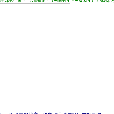
高中部第七屆至十六屆畢業照（民國44年～民國53年） 2.林銘怡