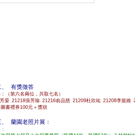
二、
有獎徵答
學
：（第六名兩位，共取七名）
芳晏  21218張芳瑜  21216俞品慈  21209杜欣祐  21208李挺維  
：
圖書禮券100元＋獎狀
三、
蘭園老照片展：
容：