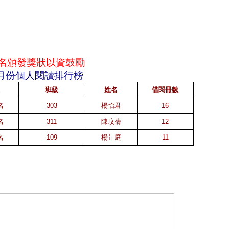
名頒發獎狀以資鼓勵
一月份個人閱讀排行榜
班級
姓名
借閱冊數
名
303
楊怡君
16
名
311
陳玟蒨
12
名
109
楊芷庭
11