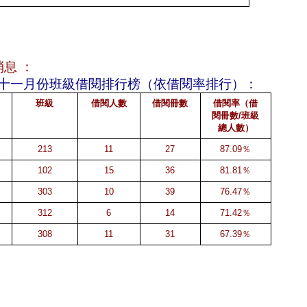
消息 ：
十一月份班級借閱排行榜（依借閱率排行）：
班級
借閱人數
借閱冊數
借閱率（借
閱冊數/班級
總人數）
213
11
27
87.09％
102
15
36
81.81％
303
10
39
76.47％
312
6
14
71.42％
308
11
31
67.39％