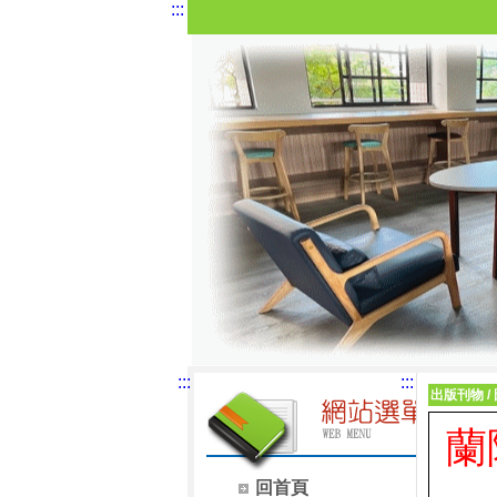
:::
:::
:::
出版刊物
/
蘭
回首頁