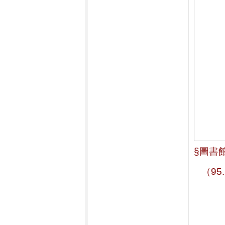
§圖書
   （95