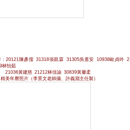
學：
20121陳彥儒  31318張凱霖  31305吳薏安  10938歐貞吟  21
209林怡茹
21036黃建慈  21212林佳諭  30839黃馨柔
：
精美年曆照片（李景文老師攝、許義淵主任製）