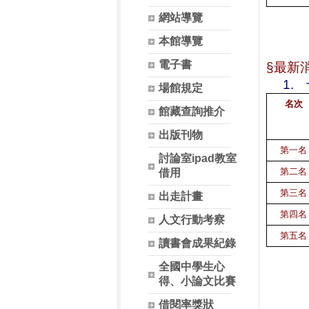
網站導覽
本館導覽
電子書
§最新
1.
場館規定
名次
館藏查詢推介
出版刊物
第一名
討論室ipad教室
第二名
借用
第三名
出走計畫
第四名
人文行動考察
第五名
讀書會成果紀錄
全國中學生心
得、小論文比賽
借閱率獎狀