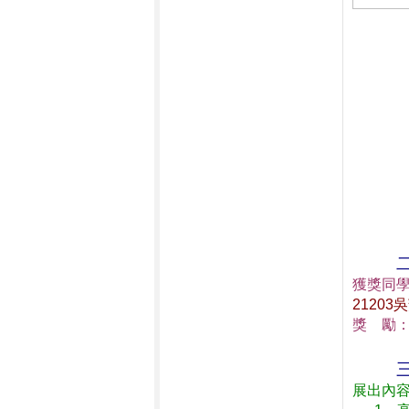
獲獎同
21203吳
獎    勵
展出內