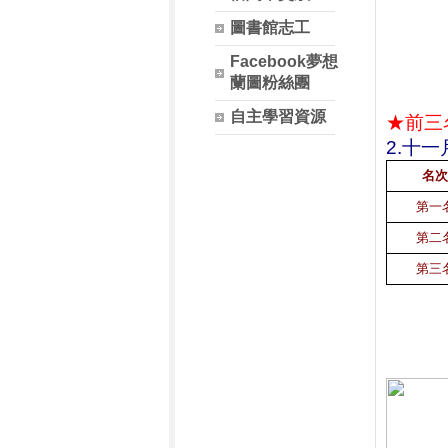
圖書館志工
Facebook夢想
蘭圖粉絲團
自主學習資源
★前三
2.十
名次
第一
第二
第三