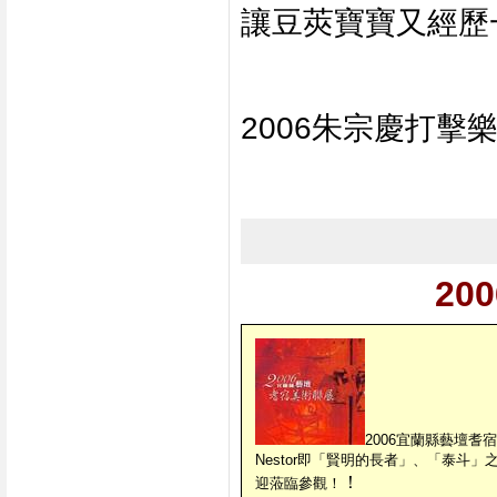
讓豆莢寶寶又經歷
2006朱宗慶打擊
2
2006宜蘭縣藝壇
Nestor即「賢明的長者」、「泰斗
！
迎蒞臨參觀！