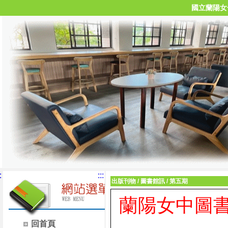
國立蘭陽女
:
:::
出版刊物
/
圖書館訊
/
第五期
蘭陽女中圖
回首頁