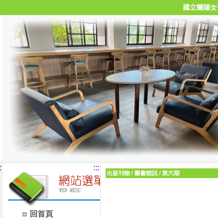
國立蘭陽女
:
:::
出版刊物
/
圖書館訊
/
第六期
回首頁