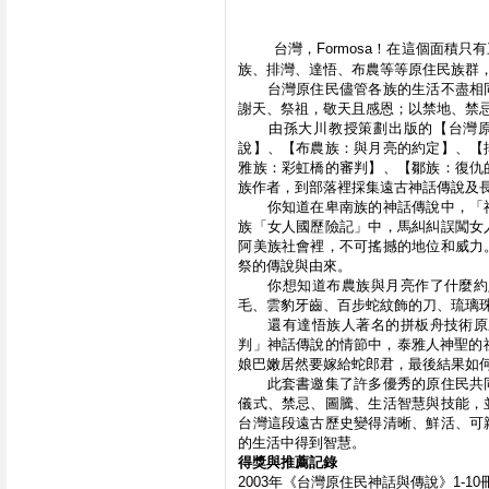
台灣，Formosa！在這個面
族、排灣、達悟、布農等等原住民族群
　　台灣原住民儘管各族的生活不盡相
謝天、祭祖，敬天且感恩；以禁地、禁
　　由孫大川教授策劃出版的【台灣
說】、【布農族：與月亮的約定】、【
雅族：彩虹橋的審判】、【鄒族：復仇
族作者，到部落裡採集遠古神話傳說及
　　你知道在卑南族的神話傳說中，「
族「女人國歷險記」中，馬糾糾誤闖女
阿美族社會裡，不可搖撼的地位和威力
祭的傳說與由來。
　　你想知道布農族與月亮作了什麼約
毛、雲豹牙齒、百步蛇紋飾的刀、琉璃
　　還有達悟族人著名的拼板舟技術原
判」神話傳說的情節中，泰雅人神聖的
娘巴嫩居然要嫁給蛇郎君，最後結果如
　　此套書邀集了許多優秀的原住民共
儀式、禁忌、圖騰、生活智慧與技能，
台灣這段遠古歷史變得清晰、鮮活、可
的生活中得到智慧。
得獎與推薦記錄
2003年《台灣原住民神話與傳說》1-