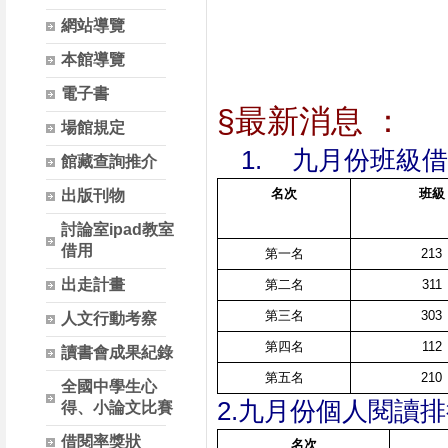
網站導覽
本館導覽
電子書
§最新消息 ：
場館規定
1.
九月份班級借
館藏查詢推介
名次
班級
出版刊物
討論室ipad教室
借用
第一名
213
出走計畫
第二名
311
第三名
303
人文行動考察
第四名
112
讀書會成果紀錄
第五名
210
全國中學生心
2.九月份個人閱讀
得、小論文比賽
借閱率獎狀
名次