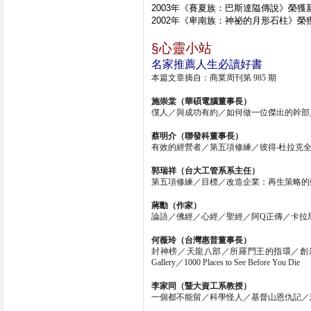
2003年《賽夏族：巴斯達隘傳說》榮
2002年《卑南族：神祕的月形石柱》榮
§心靈小站
名家推薦人生必讀好書
本篇文章摘自：商業周刊第
 985 
期
施崇棠（華碩電腦董事長）
僕人／與成功有約／如何做一位傑出的幹部
蔡明介（聯發科董事長）
有效的經營者／第五項修練／彼得‧杜拉克
郭瑞祥（台大工管系系主任）
第五項修練／目標／改造企業：再生策略的
蔣勳（作家）
論語／佛經／心經／聖經／阿
Q
正傳／卡拉
何薇玲（台灣惠普董事長）
封神榜／天龍八部／所羅門王的指環／創
Gallery
／
1000 Places to See Before You Die
李家同（暨大資工系教授）
一個都不能留／科學怪人／基督山恩仇記／