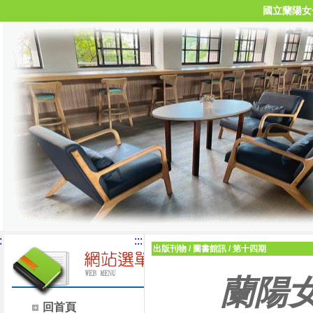
國立蘭陽女
:
:::
出版刊物
/
圖書館訊
/
第十四期
蘭陽
回首頁