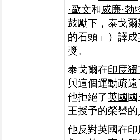
·歐文
和
威廉·勃
鼓勵下，泰戈爾
的石頭」）譯成
獎。
泰戈爾在
印度獨
與這個運動疏遠
他拒絕了
英國
國
王授予的榮譽的
他反對英國在印