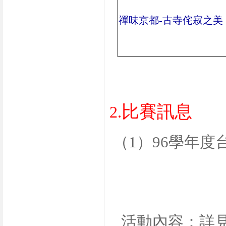
禪味京都
-
古寺侘寂之美
比賽訊息
2.
（
1
）
96
學年度
活動內容：詳