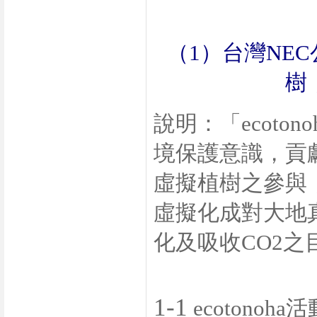
（
1
）台灣
NEC
樹
說明：「
ecotono
境保護意識，貢
虛擬植樹之參與
虛擬化成對大地
化及吸收
CO2
之
1-1
ecotonoha
活