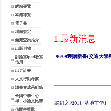
網站導覽
本館導覽
電子書
場館規定
最新消息
1.
館藏查詢推介
出版刊物
96/09
獲贈新書
(
交通大學
討論室ipad教室
借用
出走計畫
人文行動考察
讀書會成果紀錄
全國中學生心
得、小論文比賽
謎幻之城
011
基地前傳
1
借閱率獎狀