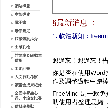
網站導覽
本館導覽
§最新消息 ：
電子書
場館規定
1. 軟體新知：freemi
館藏查詢推介
出版刊物
討論室ipad教室
照過來！照過來！
借用
出走計畫
你是否在使用Wor
人文行動考察
作及調整過程中跑掉
讀書會成果紀錄
FreeMind 是
全國中學生心
得、小論文比賽
助使用者整理思緒
借閱率獎狀