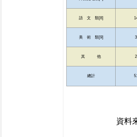
語　文　類[8]
1
美　術　類[9]
3
其　　　他
2
總計
5
資料來