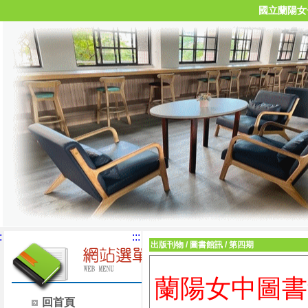
國立蘭陽女
:
:::
出版刊物
/
圖書館訊
/
第四期
蘭陽女中圖書
回首頁