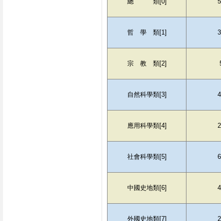
總　　　類[0]
5
哲　學　類[1]
3
宗　教　類[2]
自然科學類[3]
4
應用科學類[4]
2
社會科學類[5]
6
中國史地類[6]
4
外國史地類[7]
2