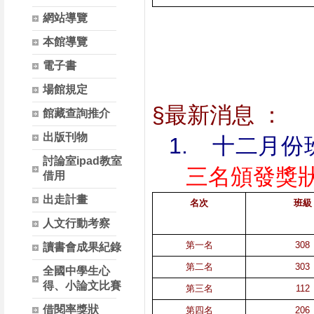
網站導覽
本館導覽
電子書
場館規定
§最新消息 ：
館藏查詢推介
出版刊物
1.
十二月份
討論室ipad教室
三名頒發獎
借用
出走計畫
名次
班級
人文行動考察
第一名
308
讀書會成果紀錄
第二名
303
全國中學生心
得、小論文比賽
第三名
112
借閱率獎狀
第四名
206