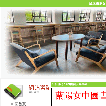
國立蘭陽女
:
:::
出版刊物
/
圖書館訊
/
第九期
蘭陽女中圖
回首頁