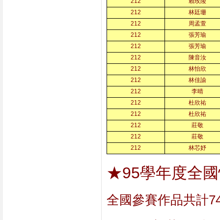
212
賴玫陵
212
林廷珊
212
周孟萱
212
張芳瑜
212
張芳瑜
212
陳音汝
212
林怡欣
212
林佳諭
212
李晴
212
杜欣祐
212
杜欣祐
212
莊敬
212
莊敬
212
林芯妤
★95學年度全
全國參賽作品共計7