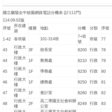
國立蘭陽女中校園網路電話分機表 (計111門)
114.09.02版
所在建
序號
樓層
地點
分機
分類
序號
築
7+班
各班級
101-314班
班級
1-42
77
號
行政大
校長室
行政
43
3F
8200
78
樓
行政大
教務處
行政
44
1F
8210
79
樓
行政大
學務處
行政
45
1F
8230
80
樓
行政大
總務處
行政
46
1F
8250
81
樓
行政大
會計室
行政
47
1F
8280
82
樓
行政大
高二導國文社會科辦
行政
48
2F
8249
83
樓
公室
行政大
高三導英文自然科辦