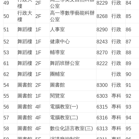
行政
49
2F
8229
84
樓
公室
行政大
高一導數學藝能科辦
行政
50
2F
8268
85
樓
公室
舞蹈樓
人事室
行政
51
1F
8290
86
舞蹈樓
健康中心
行政
52
1F
8243
87
舞蹈樓
輔導室
行政
53
1F
8270
88
舞蹈樓
舞蹈班辦公室
行政
61
2F
8222
89
舞蹈樓
團輔室
行政
62
1F
90
圖書館
圖書館
行政
54
2F
8300
91
圖書館
閱覽室
專科
55
1F
6303
92
圖書館
電腦教室(一)
專科
56
4F
6315
93
圖書館
電腦教室(二)
專科
57
4F
6316
94
圖書館
數位化語言教室(三)
專科
58
4F
6313
95