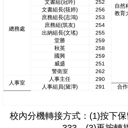
文書組(冠吟)
252
自然
文書組長(筱婷)
256
教育
庶務組長(志鴻)
253
庶務組(筑友)
254
總務處
出納組長(文瑤)
255
堂勝
259
秋英
258
國興
259
威盛
251
警衛室
262
人事主任
290
人事室
人事組員(黛濘)
291
合
校內分機轉接方式：
(1)
按下保
333
、
(3)
再按轉