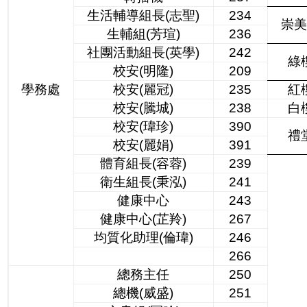
生活輔導組長(志聖)
234
崇
生輔組(芳瑄)
236
社團活動組長(英學)
242
綠
校安(明隆)
209
學務處
校安(麗冠)
235
紅
校安(騰城)
238
白
校安(瑋珍)
390
禮
校安(麗娟)
391
體育組長(容蓉)
239
衛生組長(秉泓)
241
健康中心
243
健康中心(芷羚)
267
均質化助理(倫瑋)
246
266
總務主任
250
總機(威盛)
251