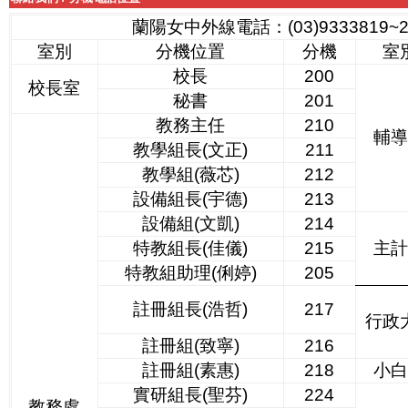
蘭陽女中外線電話：(03)9333819~2
室別
分機位置
分機
室
校長
200
校長室
秘書
201
教務主任
210
輔
教學組長(文正)
211
教學組(薇芯)
212
設備組長(宇德)
213
設備組(文凱)
214
特教組長(佳儀)
215
主
特教組助理(俐婷)
205
註冊組長(浩哲)
217
行政
註冊組(致寧)
216
註冊組(素惠)
218
小
實研組長(聖芬)
224
教務處