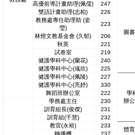
高優前導計畫助理(佩儒)
247
雙語計畫助理(志柏)
226
教務處專任助理助 (姿
223
瑩)
圖
林燈文教基金會 (久郁)
206
秋英
221
試卷室
219
健護學科中心(蘭花)
240
健護學科中心(彧欣)
225
健護學科中心(佩陵)
227
健護學科中心(亮妤)
330
舞蹈班辦公室
222
學
辦
學務處主任
230
訓育組長(俊傑)
231
訓育組(千慧)
232
教官(永裕)
233
體
轉播機
237