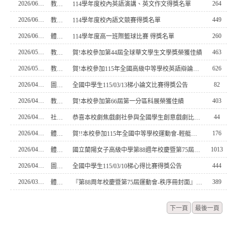
2026/06/16
264
教務處
114學年度校內英語演講、英文作文得獎名單
2026/06/10
449
教務處
114學年度校內語文競賽得獎名單
2026/06/08
260
體育組
114學年度高一班際籃球比賽 得獎名單
2026/05/07
463
教務處
賀!本校參加第44屆全球華文學生文學獎榮獲佳績
2026/05/05
626
教務處
賀!本校參加115年全國高級中等學校英語辯論比賽-東區賽 榮獲佳績
2026/04/27
82
圖書館
全國中學生115/03/13梯小論文比賽得獎公告
2026/04/27
403
教務處
賀!本校參加第66屆第一分區科展榮獲佳績
2026/04/24
44
社團活動組
恭喜本校劇焦戲劇社參與全國學生創意戲劇比賽榮獲【優等】
2026/04/24
176
體育組
賀!!本校參加115年全國中等學校運動會-輕艇項目榮獲佳績
2026/04/22
1013
體育組
國立蘭陽女子高級中學第88週年校慶暨第75屆運動會 成績公告
2026/04/09
444
圖書館
全國中學生115/03/10梯心得比賽得獎公告
2026/03/25
389
體育組
『第88周年校慶暨第75屆運動會-秩序冊封面』 得獎名單
下一頁
最後一頁