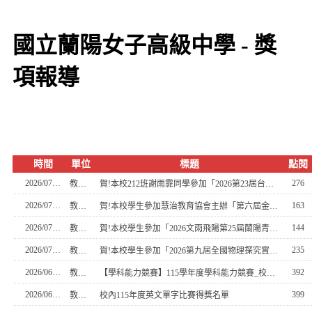
國立蘭陽女子高級中學 - 獎
項報導
時間
單位
標題
點閱
2026/07/24
276
教務處
賀!本校212班謝雨霏同學參加「2026第23屆台積電青年學生文學獎」榮獲優勝獎
2026/07/21
163
教務處
賀!本校學生參加慧治教育協會主辦「第六屆金質歷程獎」榮獲佳績
2026/07/20
144
教務處
賀!本校學生參加「2026文雨飛陽第25屆蘭陽青年文學獎」榮獲佳績
2026/07/14
235
教務處
賀!本校學生參加「2026第九屆全國物理探究實作競賽」榮獲佳績
2026/06/16
392
教務處
【學科能力競賽】115學年度學科能力競賽_校內初賽_獲獎名單出爐！
2026/06/16
399
教務處
校內115年度英文單字比賽得獎名單