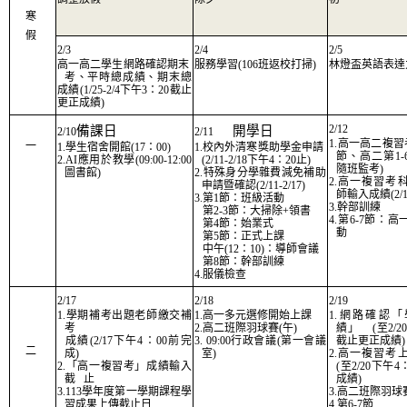
寒
假
2/3
2/4
2/5
高一高二學生網路確認期末
服務學習(106班返校打掃)
林燈盃英語表達
考、平時總成績、期末總
成績(1/25-2/4下午3：20截止
更正成績)
2/12
備課日
開學日
2/10
2/11
1.高一高二複習
一
1.學生宿舍開館(17：00)
1.校內外清寒獎助學金申請
節、高二第1
2.AI應用於教學(09:00-12:00
(2/11-2/18下午4：20止)
隨班監考)
圖書館)
2.特殊身分學雜費減免補助
2.高一複習考
申請暨確認(2/11-2/17)
師輸入成績(2/1
3.第1節：班級活動
3.幹部訓練
第2-3節：大掃除+領書
4.第6-7節：
第4節：始業式
動
第5節：正式上課
中午(12：10)：導師會議
第8節：幹部訓練
4.服儀檢查
2/17
2/18
2/19
1.學期補考出題老師繳交補
1.高一多元選修開始上課
1.網路確認
考
2.高二班際羽球賽(午)
績」 (至2/20
成績(2/17下午4：00前完
3. 09:00行政會議(第一會議
截止更正成績)
二
成)
室)
2.高一複習考
2.「高一複習考」成績輸入
(至2/20下午
截 止
成績)
3.113學年度第一學期課程學
3.高二班際羽球賽
習成果上傳截止日
4.第6-7節