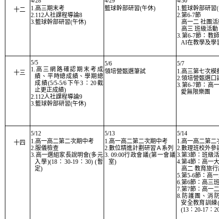
4/28
4/29
4/30
1.
高三期末考
籃球幹部研習(午休)
1.籃球幹部研習(
十二
2.112人社課程導論8
2.第6-7節
3.籃球幹部研習(午休)
高一二 社團活
高三 班級活動
3.第6-7節：
AI在教學及學
5/5
5/6
5/7
1.高三網路確認期末考成
領培營甄選筆試
1.高三第七次模
十三
績、平時總成績、學期總
2.領培營甄選口
成績(5/5-5/6下午3：20截
3.第6-7節：
止更正成績)
愛無限樂團
2.112人社課程導論9
3.籃球幹部研習(午休)
5/12
5/13
5/14
1.
高一高二第二次期中考
1.
高一高二第二次期中考
1.
高一高二第二
十四
2.服儀檢查
2.數位精進計劃研習Ａ系列
2.數理班校外參
3.高一選組家長說明會(多元
3. 09:00行政會議(第一會議
3.第3節：班級
入學)(18：30-19：30) (暫
室)
4.第4節：高一
定)
高二 教育旅
5.第5-6節：高
6.第6節：高三
7.第7節：高一
8.防護團、消
安全教育訓練
(13：20-17：20