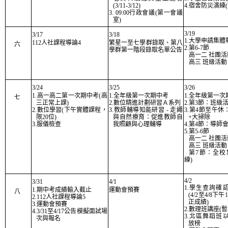
(3/11-3/12)
4.宿舍防災演練(
3. 09:00行政會議(第一會議
室)
3/19
3/17
3/18
1.大學申請集體
112人社課程導論4
繁星一至七學群錄取、第八
六
2.第6-7節
學群第一階段錄取名單公告
高一二 社團活
高三 班級活動
3/24
3/25
3/26
1
.高一高二第一次期中考
(高
1.
全年級第一次期中考
1.
全年級第一次
七
三正常上課)
2.數位精進計劃研習Ａ系列
2.第3節：班級
2.數位學習(下午實體課程，
3.教師輔導知能研習 - 走繩
3.第4節至午
限20位)
與自然療育：促進教師自
+大掃除
3.服儀檢查
我照顧與心理輔導
4.第4節：導師
5.第5-6節
高一二 社團活
高三 班級活動
第7節：全校
練)
4/2
3/31
4/1
1.學生查詢確
1.期中考成績輸入截止
運動會預賽
八
(4/2至4/8下
2.112人社課程導論5
正成績)
3.運動會預賽
2.數理班講座(暫
4.3/31至4/17公告模擬面試場
3.北區舞蹈班
次與報名
放榜