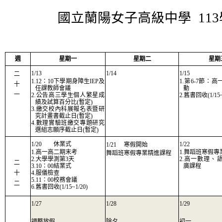
國立蘭陽女子高級中學 11
週
星期一
星期二
星期
1/13
1/14
1/15
二
1.12：10下學期身障生IEP及
1.第6-7節：
十
任課教師會議
動
一
2.公告高三學生個人繁星成
2.舊書回收(1/15~
績及試算百分比(暫定)
3.繳交校內科展報名表暨研
究計畫書截止日(暫定)
4.數理實驗班繳交專題研究
選組志願序截止日(暫定)
1/20
休業式
1/22
1/21
寒假開始
1.高一高二期末考
1.舞蹈班寒假
舞蹈班寒假專業精進課程
2.大學學測第3天
2.高一數理、
二
3.10：00結業式
廣課程
十
4.服儀檢查
5.11：00校務會議
二
6.舊書回收(1/15~1/20)
1/27
1/28
1/29
調整放假
除夕
初一