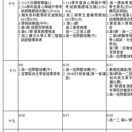
1.112人社課程導論12
1.114學年度身心障礙升學
1.高一選組單
十七
2.114學年度身心障礙升學考
考試網路選填志願(5/29-
學生簽名(於6
試網路選填志願(5/29-6/4)
6/4)
繳回註冊組)
3.期末各科教學研究會開始
2.高三肄業生重補修開始
2.114學年度
(6/2至6/20)
(6/3至8/28)
試網路選填志願(5
4.學姊妹聯誼(中午)
3. 第1-4節
3.繁星第八學
5.第5節 授獎同學預演
高三畢業典禮
告
6.第6-7節 畢業典禮預演
高一二正常上課
4.第6節：高一
7.高三繳交大學入學二階甄
4.高一班際籃球賽(午)
二第6節數學
試經驗傳承表
學A競試，社
參加)
第7節：班聯
見發表會
5.高一班際籃球賽
6/9
6/10
6/11
1.高一班際籃球賽(午)
1.高一班際籃球賽(午)
1.數理班講座(暫
十八
2.宜蘭區自主學習成果發表
2. 09:00行政會議(第一會議
2.第6節高一二
室)
校內英文單
離比賽)
第7節週會演
年隊防詐騙宣
3.高一班際籃球賽
6/16
6/17
6/18
1.高一二 第6-7
十九