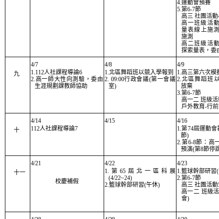
4.運動會預賽
5.第6-7節
高三 社團活動
高一班級活
量表線上施
施測
高二班級活
探索量表，委
4/7
4/8
4/9
1.112人社課程導論6
1.北區舞蹈班以競入學報到
1.高三第六次模
九
2.高一師大性向測驗，委由
2. 09:00行政會議(第一會議
2.北區舞蹈班
生涯規劃課教師協助
室)
放棄
3.第6-7節
高一二 班級活
戶外教育-行
4/14
4/15
4/16
112人社課程導論7
1.第74屆運動
十
節)
2.第6-8節：
預演(第8節停課
4/21
4/22
4/23
1.第65屆北一區科展
1.籃球幹部研習(
十一
(4/22~24)
2.第6-7節
校慶補假
2.籃球幹部研習(午休)
高三 社團活動
高一二 班級
會)