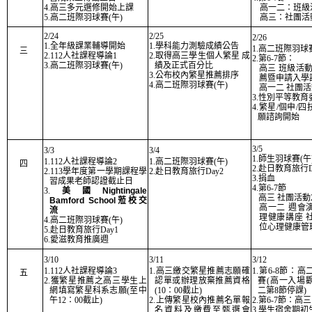
4.高三多元選修開始上課
高一二：班級
5.高二班際羽球賽(午)
高三：社團活
2/24
2/25
2/26
1.全年級課業輔導開始
1.學科能力測驗成績公告
1.高二班際羽球賽
三
2.112人社課程導論1
2.取得高三學生個人繁星 成
2.第6-7節：
3.高二班際羽球賽(午)
績及正式百分比
高三 班級活
3.公布校內繁星推薦排序
薦暨申請入學
4.高二班際羽球賽(午)
高一二 社團活
3.性別平等教育
4.繁星/個申/
願諮詢開始
3/5
3/3
3/4
1.師生羽球賽(午
1.112人社課程導論2
1.高二班際羽球賽(午)
四
2.赴日教育旅行D
2.113學年度第一學期課程學
2.赴日教育旅行Day2
3.捐血
習成果老師認證截止日
4.第6-7節
3.
美國Nightingale
高三 社團活動
Bamford School蒞校交
高一二 週會
流
理健康講座 
4.高二班際羽球賽(午)
位心理健康管
5.赴日教育旅行Day1
6.愛滋教育推廣週
3/10
3/11
3/12
1.112人社課程導論3
1.高三繳交繁星推薦志願確
1.第6-8節：
五
2.獲繁星推薦之高三學生上
認單或辦理放棄推薦資格
賽(高一入場
網填寫繁星科系志願(至中
(10：00截止)
二第8節停課)
午12：00截止)
2.上傳繁星校內推薦名單報
2.第6-7節：高
名資料及繳費至甄選會
3.學生宿舍期