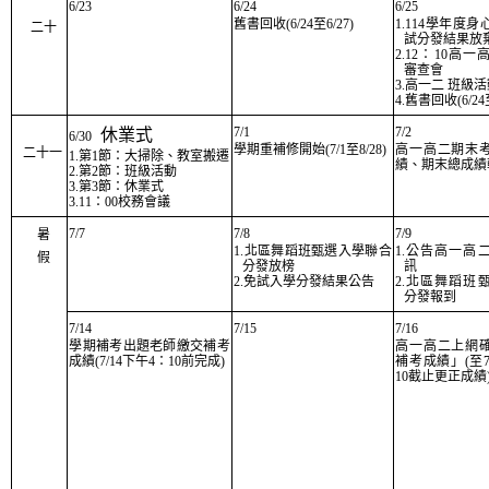
6/23
6/24
6/25
舊書回收(6/24至6/27)
1.114學年度
二十
試分發結果放
2.12：10高
審查會
3.高一二 班級
4.舊書回收(6/24至
7/1
7/2
休業式
6/30
學期重補修開始(7/1至8/28)
高一高二期末
二十一
1.第1節：大掃除、教室搬遷
績、期末總成績
2.第2節：班級活動
3.第3節：休業式
3.11：00校務會議
7/7
7/8
7/9
暑
1.北區舞蹈班甄選入學聯合
1.公告高一高
假
分發放榜
訊
2.免試入學分發結果公告
2.北區舞蹈班
分發報到
7/14
7/15
7/16
學期補考出題老師繳交補考
高一高二上網
成績(7/14下午4：10前完成)
補考成績」(至7
10截止更正成績