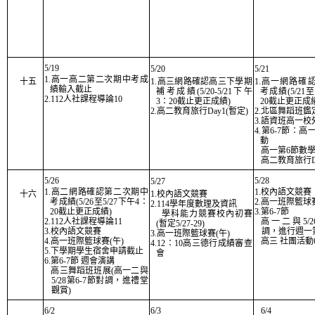
5/19
5/20
5/21
1.高一高二第二次期中考成
十五
1.高三網路確認高三下學期
1.高一網路確
績輸入截止
補考成績(5/20-5/21下午
考成績(5/21至
2.112人社課程導論10
3：20截止更正成績)
20截止更正成
2.高二教育旅行Day1(暫定)
2.北區舞蹈班
3.語資班高一校
4.第6-7節：
動
高一第6節數
高二教育旅行Da
5/26
5/28
5/27
1.高二網路確認第二次期中
1.校內語文競賽
十六
1.校內語文競賽
考成績(5/26至5/27下午4：
2.高一班際籃球賽
2.114學年度數理及資訊
20截止更正成績)
3.第6-7節
學科能力競賽校內初賽
2.112人社課程導論11
高一二與5/2
(暫定5/27-29)
3.校內語文競賽
調，進行週一第
3.高一班際籃球賽(午)
4.高一班際籃球賽(午)
高三 社團活動
4.12：10高三德行成績審查
5.下學期學生宿舍申請截止
會
6.第6-7節 週會演講
高三舞蹈班班展(高一二與
5/28第6-7節對調，進禮堂
觀賞)
6/2
6/3
6/4