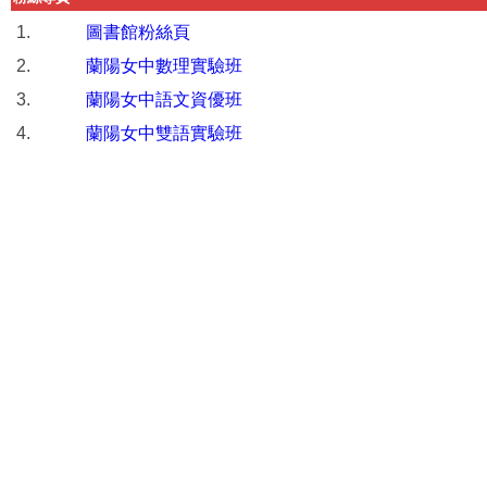
1.
圖書館粉絲頁
2.
蘭陽女中數理實驗班
3.
蘭陽女中語文資優班
4.
蘭陽女中雙語實驗班