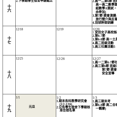
2.下學期學生宿舍申請截止
2.高一二第6節 
高一高二數學競
十
組數學A競試
六
由參加)
3.第7節 週會演
旅行簡介與反
4.羽球幹部訓練
12/18
12/19
12/20
1.
安田女子高校姊
2.第6-7節
十
3.第6-8節 高一
七
4.高二班級活動
5.高三社團活動5
12/25
12/26
12/27
1.高一二第6-7節
2.高三第6節 班
第7節 週
十
安全宣導
八
1/1
1/2
1/3
1.期末各科教學研究會
1.高三期末考
(1/2-1/16)
2.第6-8節 高二
十
元旦
2.公告學生宿舍下學期核
一觀摩)
九
准住宿名單