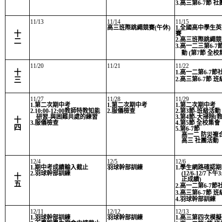
3.高三第6-7節 
11/13
11/14
11/15
高三班際跳繩競賽(午休)
1.全國高中學生
十
賽
2.高三班際跳繩競
二
3.高一二三第6-7
動 (第7節 全校
11/20
11/21
11/22
十
1.高一二第6-7節
三
2.高三第6-7節 
11/27
11/28
11/29
1.第二次期中考
1.第二次期中考
1.第二次期中考
2.10:00-12:00教師特教知能
2.服儀檢查
2.第3節-班級活動
研習-與困難共處的練習
3.第4節-大掃除(
十
3.服儀檢查
4.第5節 全校集會
四
5.第6-7節
高一二 防災複
高三 社團活動
12/4
12/5
12/6
1.期中考成績輸入截止
羽球幹部訓練
1.學生網路確認
2.羽球幹部訓練
(12/6-12/7下
十
正成績
)
五
2.高一二第6-7節
3.高三第6-7節 
4.羽球幹部訓練
12/11
12/12
12/13
1.羽球幹部訓練
羽球幹部訓練
1.高三第四次模