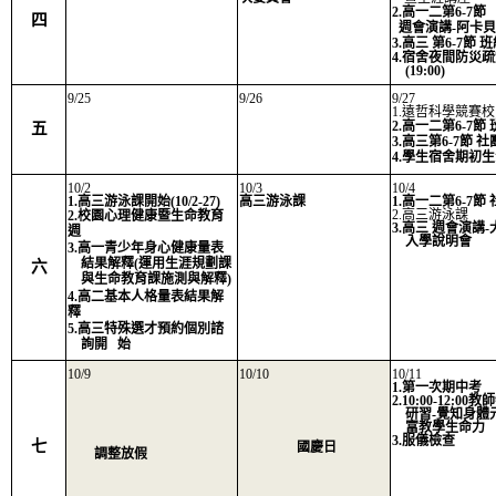
2.高一二第6-7節
四
週會演講-阿卡
3.高三 第6-7節 
4.宿舍夜間防災
(19:00)
9/25
9/26
9/27
1.遠哲科學競賽
2.高一二第6-7節
五
3.高三第6-7節 
4.學生宿舍期初
10/2
10/3
10/4
1.高三游泳課開始(10/2-27)
高三游泳課
1.高一二第6-7節
2.高三游泳課
2.校園心理健康暨生命教育
3.高三 週會演講
週
入學說明會
3.高一青少年身心健康量表
結果解釋(運用生涯規劃課
六
與生命教育課施測與解釋)
4.高二基本人格量表結果解
釋
5.高三特殊選才預約個別諮
詢開 始
10/9
10/10
10/11
1.第一次期中考
2.10:00-12:00
研習-覺知身體
富教學生命力
3.服儀檢查
七
國慶日
調整放假