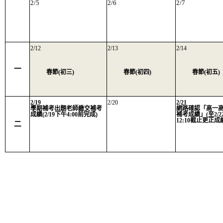
2/5
2/6
2/7
2/12
2/13
2/14
一
春節(初三)
春節(初四)
春節(初五)
2/19
2/20
2/21
學期補考出題老師繳交補考
網路確認「高一
成績(2/19下午4:00前完成)
補考成績」(至2/2
12:10截止更正成
二