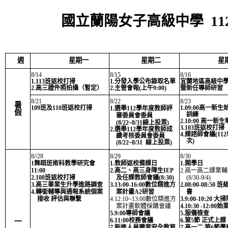
國立蘭陽女子高級中學 1
週
星期一
星期二
星
8/14
8/15
8/16
1.113班返校打掃
1.分發入學公布錄取名單
宜蘭地區高級中
2.高三證件照拍攝（暫定）
2.主管會報(上午9:00)
暨新任導師研習
8/21
8/22
8/23
暑
109班及110班返校打掃
1.09:00高一新
1.選舉112學年度教師評
假
訓練
審委員會委員
2.10:00 高一新
(8/22~8/31線上投票)
3.103班返校打掃
2.選
舉
112學年度
教
師成
4.課諮師會議(11
績考核委員會委員
次)
(8/22~8/31 線上投票)
8//28
8/29
8/30
1舞蹈班術科教學研究會
1.教師返校備課日
1.開學日
11:00
2.高二、高三身障生IEP
2.高一高二課業
2.108班返校打掃
及任課教師會議(8:30)
(8/30-9/4)
3.高三畢業生升學進路調查
3.13:00-16:00數位精進方
2.08:00-08:50 
4.轉銜輔導與通報系統個案
案計畫A2研習
書
接收 評估與聯繫
4.12:10~13:00數位精進方
3.9:00-10:20 大
案計畫軟體採購會議
4.10:30 -12:00
5.9:00導師會議
5.服儀檢查
6.11:00校務會議
6.第5節 正式上課
一
7.新進人員職業安全教育
7.高一二
:
第6節學