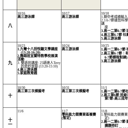
10/16
10/17
10/18
高三游泳課
高三游泳課
1.期中考成績輸
2.3.6-7節遠哲
講
八
座
3.高一二第6-7節
4.高三第6-7節 
5.高三游泳課
10/23
10/24
10/25
1.九彎十八拐悅聽文學講座
高三游泳課
1.高一二第6-7節
(13:20-16:20)
2.高三第6-7節：和
2.舞蹈班宜蘭特教學校展演
6-7節課程對調)
活動
3.高三游泳課
九
3. 雙語班講座: 25語達人Terry
的奇妙冒險 (13:20-15:10)
4.高三游泳課
5.家庭
教
育週
10/30
10/31
11/1
高三第三次模擬考
高三第三次模擬考
1.高一二第6-7節
2.高三第6節 班
十
第7節-高三成
11/6
11/7
11/8
學科能力競賽東區複賽
1.學科能力競賽東
(暫定)
定)
十
2.高一二第6-7節
一
講題待訂