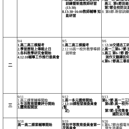
訓練暨新進教師研習
高三
:
第6節班
(13:30)
第7節全校防災
8.13:30~16:00
教
師輔導 知
8.
第8節-幹部訓
能
研
習
9/4
9/5
9/6
1.高二高三模擬考
1.高二高三模擬考
1.1
2:30交通志工
2.學習歷程上傳截止日
2.12:10高一校外教學導師
2.高一二第6-7節
3.各科教學研究會開始
說明會
3.高三 第6-7節 
4.12:10輔導工作推行委員
會
測作文翻譯如
4.第6-7節高三
二
9/11
9/12
9/13
1.高三課業輔導開始
1.高一多元選修開始
第6-7節 高一二
2.生活教育競賽評分開始
2.
12:10課程發展委員會
第6節:高一校
三
3.體育館開放
(暫
會
定)
第7節:全校集會
國防災示範
9/18
9/19
9/20
高一高二課業輔導開始
性別平等教育委員會第一
1.第6-7節台積
次委員會
暨生涯講座