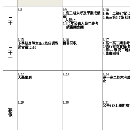
1/8
1/9
1/10
1.高三期末考及學期成績
1.高一二第6-7節
輸
2.高三第6-7節 
二
入截止
十
2.112年公務人員年終考
績審議會議
1/15
1/16
1/17
舊書回收
1.高一高二期末考
下學期身障生IEP及任課教
2.德行審查會議(暫訂
師會議12:10
二
3.第6-7節 高三
十
4.舊書回收
一
1/22
1/23
1/24
大學學測
高一高二期末考
止
1/29
1/30
1/31
公告112上學期
寒
假