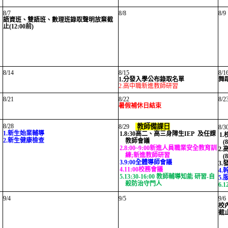
8/7
8/8
8/9
語資班、雙語班、數理班錄取聲明放棄截
止(12:00前)
8/14
8/15
8/1
1.分發入學公布錄取名單
舞
2.高中職新進教師研習
8/21
8/22
8/2
暑假補休日結束
8/28
教師備課日
8/29
8/
1.新生始業輔導
1.8:30高二、高三身障生IEP 及任課
1
2.新生健康檢查
教師會議
(8
2.8:00~9:00新進人員職業安全教育訓
2
練;新進教師研習
(8
3.9:00全體導師會議
3
4.11:00校務會議
4
5.13:30-16:00 教師輔導知能 研習-自
5
殺防治守門人
6.
9/4
9/5
9/6
校
截止