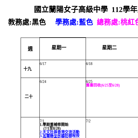
國立蘭陽女子高級中學 112學年
教務處:黑色
學務處:藍色
總務處:桃紅
星期一
星期二
週
6/17
6/18
十九
6/24
6/25
舊書回收(6/25至6/28)
二十
7/1
7/2
1.學期重補修開始
(7/1至8/28)
2.天文社與香港交流活動
3.宜蘭縣全民國防課程授