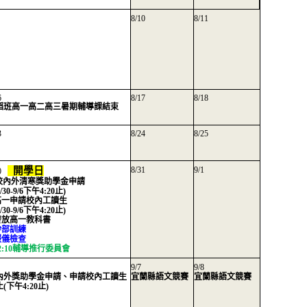
8/10
8/11
6
8/17
8/18
蹈班高一高二高三暑期輔導課結束
3
8/24
8/25
開學日
8/31
9/1
30
.校內外清寒獎助學金申請
/30-9/6下午4:20止)
.高一申請校內工讀生
/30-9/6下午4:20止)
.發放高一教科書
.幹部訓練
.服儀檢查
12:10輔導推行委員會
9/7
9/8
內外獎助學金申請、申請校內工讀生
宜蘭縣語文競賽
宜蘭縣語文競賽
(下午4:20止)