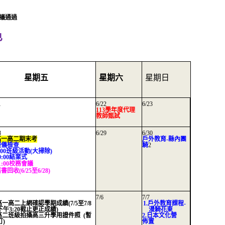
會議通過
色
星期五
星期六
星期日
1
6/22
6/23
113學年度代理
教師甄試
8
6/29
6/30
.高一高二期末考
戶外教育-縣內團
.服儀檢查
騎
2
9:00班級活動(大掃除)
10:00結業式
11:00校務會議
舊書回收(6/25至6/28)
7/6
7/7
.高一高二上網確認學期成績(7/5至7/8
1.戶外教育課程-
下午3:20截止更正成績)
漫騎花東
.高二班級拍攝高三升學用證件照 (暫
2.日本文化營
訂)
佈
置