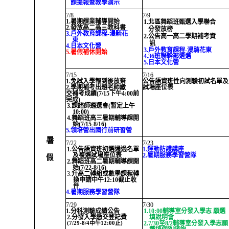
課提報暨教學演示
7/8
7/9
1.暑期課業輔導開始
1.北區舞蹈班甄選入學聯合
2.發放高二高三教科書
分發放榜
3.戶外教育課程-漫騎花
2.公告高一高二學期補考資
東
訊
4.日本文化營
3.戶外教育課程-漫騎花東
5.暑假補休開始
4.36班聯幹部遴選
5.日本文化營
7/15
7/16
1.免試入學報到後放棄
公告語資班性向測驗初試名單及
2.學期補考出題老師
繳
試場座位表
交
補考成績(7/15下午4:00前
完成)
3.課諮師遴選會(暫定上午
10:00)
4.舞蹈班高三暑期輔導課開
始(7/15-8/16)
5.領培營出國行前研習營
暑
7/22
7/23
1.公告語資班初選通過名單
1.
運動防護講座
及複選試場座位表
2.暑期服務學習營隊
假
2.舞蹈班高二暑期輔導課開
始(7/22-8/16)
3.
升高二轉組或數學課程轉
換申請中午12:10截止收
件
4.暑期服務學習營隊
7/29
7/30
1.分科測驗成績公告
1.10:00輔導室分發入學志 願選
2.分發入學
繳
交登記費
填說明會
2.7/30至8/2輔導室分發入學志願
(7/29-8/4中午12:00止)