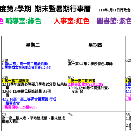
度第2學期 期末暨暑期行事曆
113年6月11日行政
色
輔導室:綠色
人事室:紅色
圖書館:紫
星期三
星期四
6/19
6/20
6/2
1.第6-7節：高一高二班級活動
高一第6-7節：學校特色-導師
2.學生宿舍
期末生活檢討會(12:30)
6/26
6/27
6/2
1.高一高二期末考
1.高一高二期末考
1
2.113學年度身心障礙升學考試分發 結果放
2.舊書回收(6/25至6/28)
2
棄
3.9:00-12:00數位精進計畫-
3.
3.9:00-12:00數位精進計畫-A3研
A1研習
4.
習
5.
4.12:10高一高二導師會議暨德 行成
6.
績審查會
5.舊書回收(6/25至6/28)
7/3
7/4
7/5
高一高二期末考、平時總成績、期末總成
1
績輸入截止
2