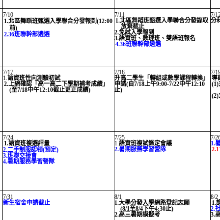
7/10
7/11
7/1
1.北區舞蹈班甄選入學聯合分發錄取
分
1.北區舞蹈班甄選入學聯合分發報到(12:00
放棄截止
前)
2.免試入學報到
2.36班聯幹部遴選
3.語資班、數理班、雙語班報名
4.36班聯幹部遴選
7/17
7/18
7/1
1.
語資班性向測驗初試
升高二學生「轉組或數學課程轉換」
導
2.上網確認「高一高二下學期補考成績」
申請(自7/18上午9:00-7/22中午12:10
(
(至7/18中午12:10截止更正成績)
止)
(
7/24
7/25
7/2
1.語資班複選評量
1.
語資班複試鑑定會議
1
2.暑期服務學習營隊
2
2.二手制服認領(預定)
3.班聯交接會
4.暑期服務學習營隊
7/31
8/1
8/2
新生宿舍申請截止
1.大學分發入學網路登記志願
1
(8/1至8/4下午4:30止)
2
2.高三暑期模擬考
3