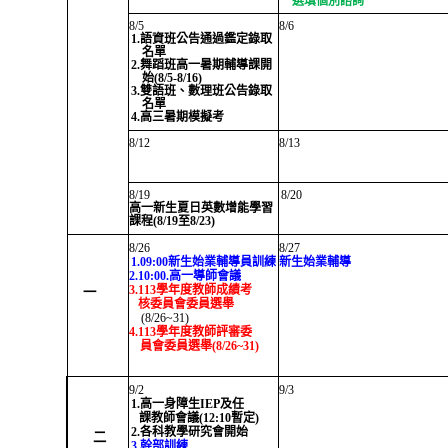
選填個別諮詢
8/5
8/6
1.語資班公告通過鑑定錄取
名單
2.舞蹈班高一暑期輔導課開
始(8/5-8/16)
3.雙語班、數理班公告錄取
名單
4.
高三暑期模擬考
8/12
8/13
8/19
8/20
高一新生夏日英數增能學習
課程(8/19至8/23)
8/26
8/27
1.09:00新生始業輔導員訓練
新生始業輔導
2.10:00.高一導師會議
3.113學年度教師成績考
一
核委員會委員選舉
(8/26~31)
4.113學年度教師評審委
員會委員選
舉
(8/26~31)
9/2
9/3
1.高一身障生IEP及任
課教師會議(12:10暫定)
2.各科教學研究會開始
二
3.幹部訓練