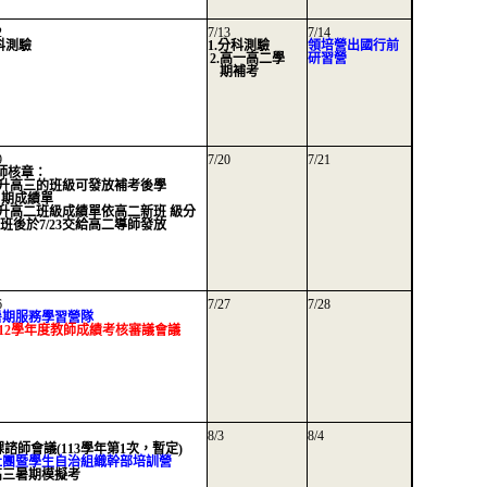
2
7/13
7/14
科測驗
1.分科測驗
領培營出國行前
2.高一高二學
研習營
期補考
9
7/20
7/21
師核章：
1)升高三的班級可發放補考後學
期成績單
2)升高二班級成績單依高二新班 級分
班後於7/23交給高二導師發放
6
7/27
7/28
.暑期服務學習營隊
.112學年度教師成績考核審議會議
8/3
8/4
.課諮師會議(113學年第1次，暫定)
.社團暨學生自治組織幹部培訓營
.高三暑期模擬考