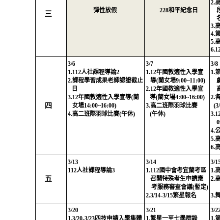
2.
彈性放假
228
和平紀念日
三
3.
4.
5.
6.1
3/6
3/7
3/8
1.112
人社課程導論
2
1.12
年國教適性入學宣
1.
2.
課程學習成果老師認證截止
導
(
蘭女場
9:00~11:00)
日
2.12
年國教適性入學宣
3.12
年國教適性入學宣導
(
蘭
導
(
蘭女場
4:00~16:00)
2.
四
女場
14:00~16:00)
3.
高二班際羽球比賽
(3/
4.
高二班際羽球比賽
(
午休
)
(
午休
)
3.1
0
4.
5.
6.
高
3/13
3/14
3/1
112
人社課程導論
3
1.112
國中會考宜蘭考區
1.
高
五
召開特殊考生申請應
2.
高
考服務審查會議
(
暫定
)
2.
3/14-3/15
繁星報名
3.
3/20
3/21
3/2
1.3/20-3/23
四技申請入學集體
1.
繁星一至七學群錄
1.