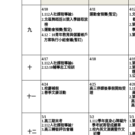
4/10
4/11
4/1
1.112
人社課程導論
5
運動會預賽
(
暫定
)
1.
2.
北區舞蹈班以競入學錄取放
榜
2.
九
3.
運動會預賽
(
暫定
)
學
4.12
：
10
青年教育與儲蓄帳戶
3.
方案執行小組會議
(
暫訂
)
4/17
4/18
4/1
1.112
人社課程導論
6
1.
十
2.12:10
輔導志工培訓
2.
3.
4/24
4/25
4/2
1.
校慶補假
高三停課後事假開始受
1.1
2.
春季文康活動
理
十一
2.
高
高
5/1
5/2
5/3
1.
高三期末考
1
.112
學年度身心障礙升
1.
2.112
人社課程導論
7
學考試寄發成績單
2.
3.
高三轉銜評估會議
2
.
校內英文演講暨作文
十二
初
賽
3.