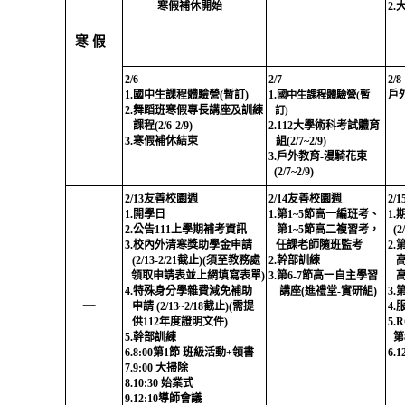
寒假補休開始
2.
寒 假
2/6
2/7
2/8
1.
國中生課程體驗營
(
暫訂
)
1.
戶
國中生課程體驗營
(
暫
2.
舞蹈班寒假專長講座及訓練
訂
)
課程
(2/6-2/9)
2.112
大學術科考試體育
3.
寒假補休結束
組
(2/7~2/9)
3.
戶外教育
-
漫騎花東
(2/7~2/9)
2/13
友善校園週
2/14
友善校園週
2/1
1.
開學日
1.
第
1~5
節高一編班考、
1.
2.
公告
111
上學期補考資訊
第
1~5
節高二複習考，
(2/
3.
校內外清寒獎助學金申請
任課老師隨班監考
2.
(2/13-2/21
截止
)(
須至教務處
2.
幹部訓練
領取申請表並上網填寫表單
)
3.
第
6-7
節高一自主學習
4.
特殊身分學雜費減免補助
講座
(
進禮堂
-
實研組
)
3.
一
申請
(2/13~2/18
截止
)(
需提
4.
供
112
年度證明文件
)
5.
5.
幹部訓練
第
6.8:00
第
1
節 班級活動
+
領書
6.1
7.9:00
大掃除
8.10:30
始業式
9.12:10
導師會議