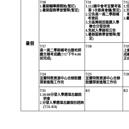
7/10
7/11
7/1
1.
暑期輔導課開始
(
暫訂
)
1.112
國中會考宜蘭考區
1.
2.
暑期服務學習營隊
(
暫定
)
第
3
次委員會議
(
暫定
)
2.
2.
公告高一高二學期補
考資訊
3.
3.
北區舞蹈班甄選入學
聯
合分發放榜
4.
免試入學錄取公告
5.
暑期服務學習營隊
(
暫
定
)
暑假
7/17
7/18
7/1
高一高二學期補考出題老師
上
繳
交補考成績
(7/17
下午
4:00
成
前完
成
)
正
7/24
7/25
7/2
宜蘭特教資源中心合辦肢體
宜蘭特教資源中心合辦
探索進階工作坊
肢體探索進階工作坊
7/31
8/1
8/2
1.10:00
分發入學選填志願說
明會
2.
分發入學選填志願個別諮詢
(7/31-8/4)