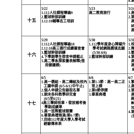
8.
5/22
5/23
5/2
1.112
人社課程導論
9
高二教育旅行
1.
2.
籃球幹部訓練
2.
十五
3.12:10
輔導志工培訓
5/29
5/30
5/3
1.112
人社課程導論
10
1.112
學年度身心障礙升
1.
2.12:10
高三德行成績審查會
學考試網路選填志願
2.
3.
籃球幹部訓練
(5/30-6/6)
3.
十六
4.
下學期學生宿舍申請截止
2.
籃球幹部訓練
4.
5.
高二學系探索量表解釋
(
借
用
健護課
)
6/5
6/6
6/7
1.
高一選組、高二轉組及校內
1.
第
1-3
節：高一高二正
1.
工讀申請
(6/5-6/12
中午止
)
常上課
2.
2.
個人申請公告錄取名單
2.
第
8
節停課
3.
3.
期末各科教學研究會
3.
畢業典禮
(6/5
至
6/21)
高
十七
4
高三導師核章，發放補考後
學期成績單
5.
高一班際籃球競賽
4.
6.
畢業典禮預演
(
第
6-7
節
)
(
7.
回收
112
年度大學入學考試
經驗傳承表