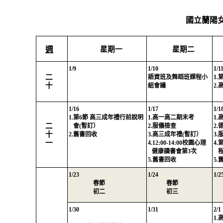
國立蘭陽
週
星期一
星期二
1/9
1/10
1/1
二
語資班及舞蹈班課程小
1.
十
組會議
2.
1/16
1/17
1/1
1.
第
6
節 高三成年禮行前說明
1.
高一高二期末考
1.
二
會
(
暫訂）
2.
服儀檢查
2.
十
2.
舊書回收
3.
高三成年禮
(
暫訂）
3.
一
4.12:00-14:00
校園心理
4.
健康讀書會第
3
次
5.
舊書回收
5.
1/23
1/24
1/2
春節
春節
初二
初三
1/30
1/31
2/1
1.