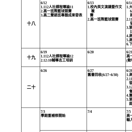
6/12
6/13
6/1
1.112
人社課程導論
11
1.
校內英文演講暨作文
1.
2.
高一班際籃球競賽
複
6
3.
高二雙語班專題成果發表
賽
2.
高一班際籃球競賽
2.1
十八
3.
4.
5.
6.
6/19
6/20
6/2
1.112
人社課程導論
12
高
十九
2.12:10
輔導志工培訓
(
動
6/26
6/27
6/2
舊書回收
(6/27~6/30)
1.
2.1
二十
3.1
4.
5.
7/3
7/4
7/5
學期重補修開始
高
輸