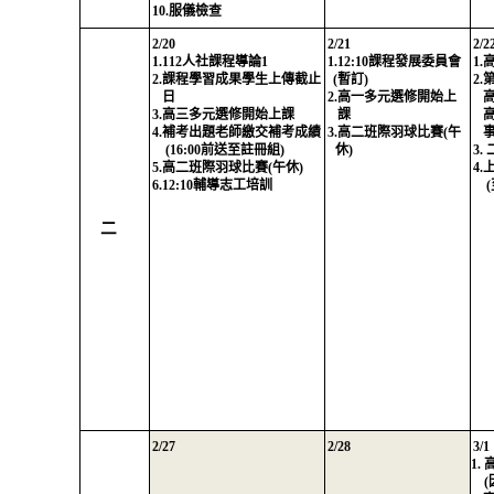
10.
服儀檢查
2/20
2/21
2/2
1.112
人社課程導論
1
1.12:10
課程發展委員會
1.
2.
課程學習成果學生上傳截止
(
暫訂
)
2.
日
2.
高一多元選修開始上
3.
高三多元選修開始上課
課
4.
補考出題老師繳交補考成績
3.
高二班際羽球比賽
(
午
(16:00
前送至註冊組
)
休
)
3.
5.
高二班際羽球比賽
(
午休
)
4.
6.12:10
輔導志工培訓
(
二
2/27
2/28
3/1
1.
(