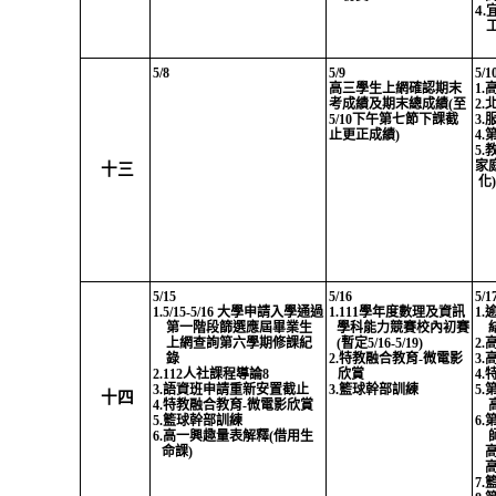
4
.
5/8
5/9
5/1
高三學生上網確認期末
1.
考成績及期末總成績
(
至
2.
5/10
下午第七節下課截
3.
止更正成績
)
4.
5.
家
十三
化
)
5/15
5/16
5/1
1.5/15-5/16
大學申請入學通過
1.111
學年度數理及資訊
1.
第一階段篩選應屆畢業生
學科能力競賽校內初賽
上網查詢第六學期修課紀
(
暫定
5/16-5/19)
2.
錄
2.
特教融合教育
-
微電影
3.
2.112
人社課程導論
8
欣賞
4.
3.
語資班申請重新安置截止
3.
籃球幹部訓練
5.
十四
4.
特教融合教育
-
微電影欣賞
5.
籃球幹部訓練
6.
6.
高一興趣量表解釋
(
借用生
命課
)
7.