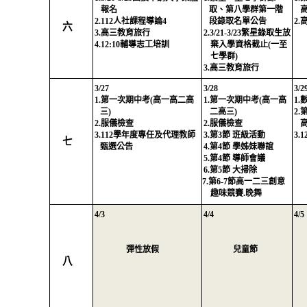
報名
取、第八學群第一階
2.112
人社課程導論
4
段錄取名單公告
2.
六
3.
高三教育旅行
2.3/21-3/23
繁星錄取生放
4.12:10
輔導志工培訓
棄入學資格截止
(
一至
七學群
)
3.
高三教育旅行
3/27
3/28
3/2
1.
第一次期中考
(
高一高二高
1.
第一次期中考
(
高一高
1.
三
)
二高三
)
2.
2.
服儀檢查
2.
服儀檢查
高
3.112
學年度專任及代理教師
3.
第
3
節 班級活動
3.1
七
甄選公告
4.
第
4
節 學姊妹聯誼
5.
第
4
節 導師會議
6.
第
5
節 大掃除
7.
第
6-7
節高一二三創意
趣味競賽
.
晚舞
4/3
4/4
4/5
彈性放假
兒童節
八