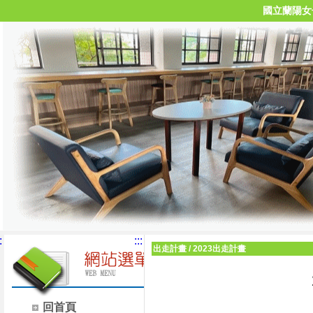
國立蘭陽女
:
:::
出走計畫
/
2023出走計畫
回首頁