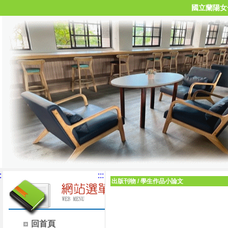
國立蘭陽女
:
:::
出版刊物
/
學生作品小論文
回首頁