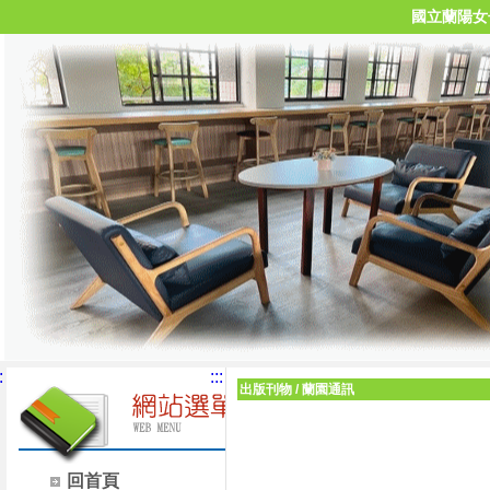
國立蘭陽女
:
:::
出版刊物
/
蘭園通訊
回首頁