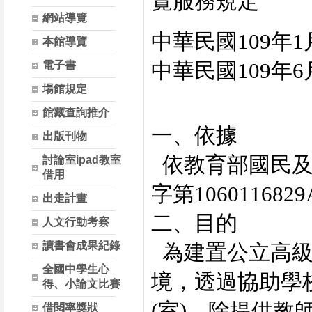
覽服務規定
網站導覽
中華民國109年1
本館導覽
電子書
中華民國109年6
場館規定
館藏查詢推介
一、依據
出版刊物
依教育部國民及學
討論室ipad教室
借用
字第10601168
出走計畫
二、目的
人文行動考察
讀書會成果紀錄
為建置公立高級
全國中學生心
境，透過協助學
得、小論文比賽
(室)，除提供
借閱率獎狀