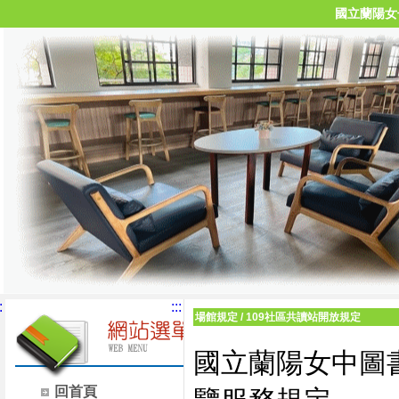
國立蘭陽女
:
:::
場館規定
/
109社區共讀站開放規定
國立蘭陽女中圖
回首頁