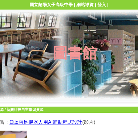
國立蘭陽女子高級中學
網站導覽
登入
|
|
|
圖書館
源
/
新興科技自主學習資源
學習：
Otto兩足機器人用AI輔助程式設計
(影片)