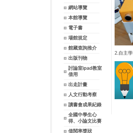
網站導覽
本館導覽
電子書
場館規定
館藏查詢推介
2.自主
出版刊物
討論室ipad教室
借用
出走計畫
人文行動考察
讀書會成果紀錄
全國中學生心
得、小論文比賽
借閱率獎狀