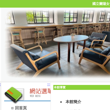
國立蘭陽女
:
:::
本館導覽
本館簡介
回首頁