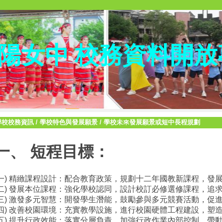
陽女中 校務資料開放
學校校務資訊
/
學校特色與發展願景
/
學校未來發展願景或短中長程規劃
一、 短程目標：
(一) 精緻課程設計：配合教育政策，規劃十二年國教新課程，發
(二) 發展本位課程：強化學校認同，設計校訂必修選修課程，追
(三) 激發多元智慧：開發學生潛能，鼓勵參與多元競賽活動，促
(四) 改善校園環境：充實教學設施，進行校園硬體工程建設，塑
(五) 提升行政效能：落實分層負責，加強行政作業內部控制，帶