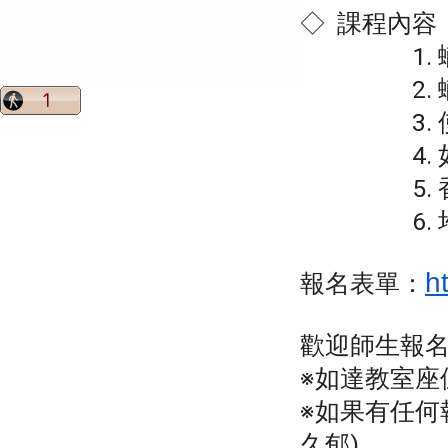
◇ 課程內容
1. 蠟
2. 蠟
3. 使
4. 如
5. 香
6. 堆
h
報名表單：
歡迎師生報
※如達教室座
※如果有任何報
久郁)