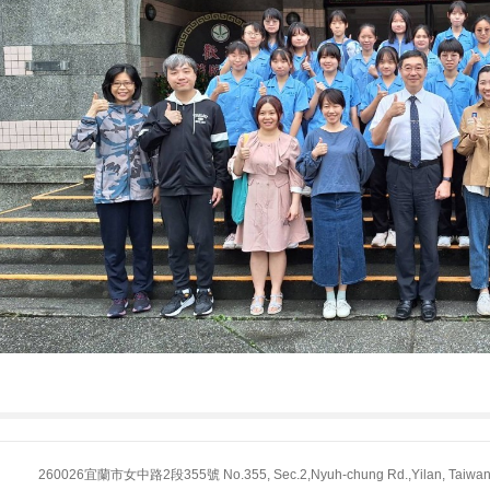
260026宜蘭市女中路2段355號 No.355, Sec.2,Nyuh-chung Rd.,Yilan, Taiwan 