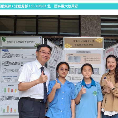
活動集錦
/
活動剪影
/
113/05/03 北一區科展大放異彩