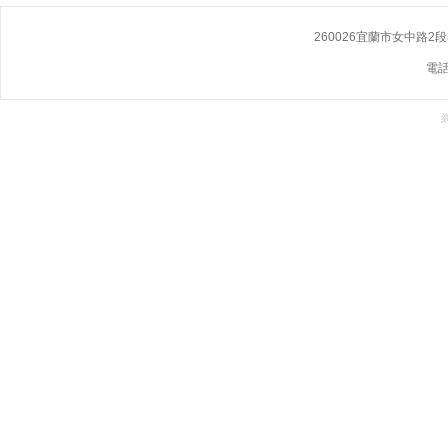
260026宜蘭市女中路2段355號 N
電話