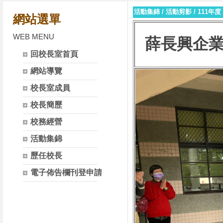
活動集錦
/
活動剪影
/
111年度
網站選單
WEB MENU
薛長興企業
回校長室首頁
網站導覽
校長室成員
校長簡歷
校務經營
活動集錦
歷任校長
電子佈告欄刊登申請