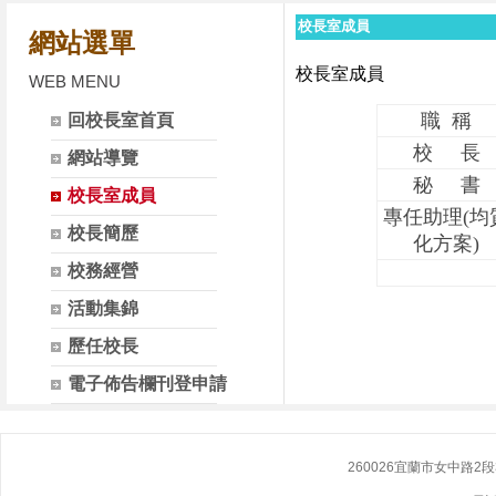
校長室成員
網站選單
校長室成員
WEB MENU
職 稱
回校長室首頁
校 長
網站導覽
秘 書
校長室成員
專任助理(均
校長簡歷
化方案)
校務經營
活動集錦
歷任校長
電子佈告欄刊登申請
260026宜蘭市女中路2段355號 N