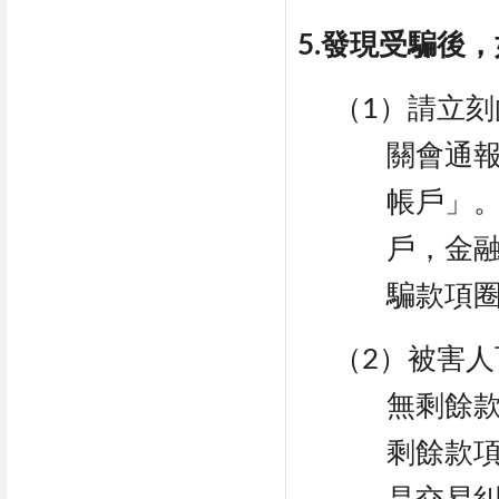
5.發現受騙後
（1）請立刻
關會通
帳戶」
戶，金
騙款項
（2）被害
無剩餘
剩餘款