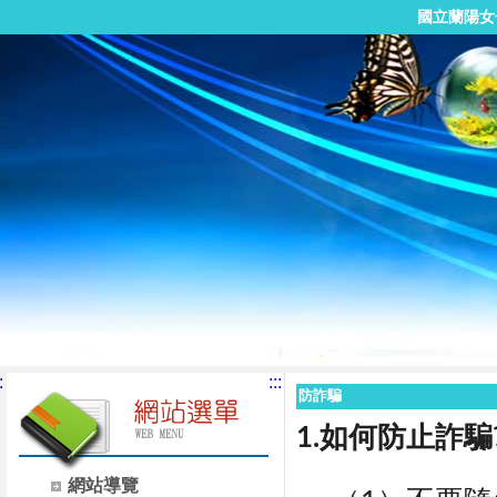
國立蘭陽女
:
:::
防詐騙
1.如何防止詐騙
網站導覽