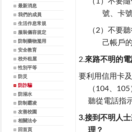
（1）不要
最新消息
號、卡
我們的成員
生活作息常規
（2）不要聽
服裝儀容規定
防制藥物濫用
己帳戶
安全教育
2.
來路不明的電
校外租屋
性別平等
要利用信用卡
防災
防詐騙
（104、1
防溺水
聽從電話指
防制霸凌
友善校園
3.接到不明人
相關法令
理？
回首頁