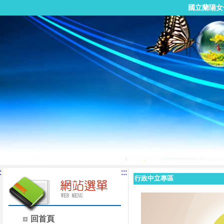
國立蘭陽女
:
:::
行政中立專區
回首頁