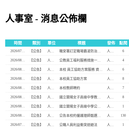
人事室 - 消息公佈欄
時間
類別
單位
標題
發佈
點閱
2026/07/08
6
【公告】
人事室
職安署訂定職場霸凌防治措施指導手冊及製作相關教育宣導教材
人事室主任-張惠宜
2026/08/05
4
【公告】
人事室
公教員工福利服務措施一覽表
人事室主任-張惠宜
2026/08/05
6
【公告】
人事室
本校 員工協助方案服務 資源 一覽表
人事室主任-張惠宜
2026/08/05
8
【公告】
人事室
本校員工協助方案
人事室主任-張惠宜
2026/08/05
7
【公告】
人事室
本校教師聘約
人事室主任-張惠宜
2026/08/05
8
【公告】
人事室
國立蘭陽女子高級中學教職員縣外出差期程審核原則
人事室主任-張惠宜
2026/08/05
1
【公告】
人事室
國立蘭陽女子高級中學公務人員陞任評分標準表
人事室主任-張惠宜
2026/08/04
130
【公告】
人事室
公告本校約僱護理師甄選簡章，歡迎護理師報名參加
人事室主任-張惠宜
2026/07/30
1
【公告】
人事室
公職人員利益衝突迴避法
人事室主任-張惠宜