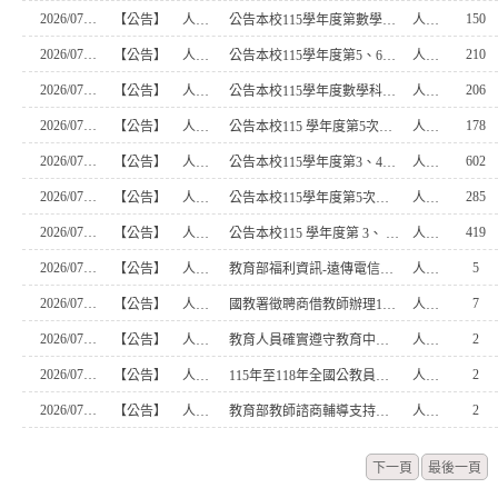
2026/07/30
150
【公告】
人事室
公告本校115學年度第數學科代理教師甄選錄取名單暨相關事項
人事室主任-張惠宜
2026/07/29
210
【公告】
人事室
公告本校115學年度第5、6次代理教師甄選錄取名單暨相關事項
人事室主任-張惠宜
2026/07/21
206
【公告】
人事室
公告本校115學年度數學科代理教師甄選簡章，歡迎符合資格教師踴躍報名參加
人事室主任-張惠宜
2026/07/21
178
【公告】
人事室
公告本校115 學年度第5次教甄(雙語英文)代理教師甄選注意事項
人事室主任-張惠宜
2026/07/14
602
【公告】
人事室
公告本校115學年度第3、4次代理教師甄選錄取名單暨相關事項
人事室主任-張惠宜
2026/07/14
285
【公告】
人事室
公告本校115學年度第5次代理教師甄選簡章(數學科 雙語英文科)，請踴躍報名參加
人事室主任-張惠宜
2026/07/09
419
【公告】
人事室
公告本校115 學年度第 3、 4次 代理教師甄選注意事項
人事室主任-張惠宜
2026/07/06
5
【公告】
人事室
教育部福利資訊-遠傳電信【7月優惠方案】
人事室主任-張惠宜
2026/07/06
7
【公告】
人事室
國教署徵聘商借教師辦理115學年度高中國際教育交流與特殊教育相關業務教師
人事室主任-張惠宜
2026/07/02
2
【公告】
人事室
教育人員確實遵守教育中立相關規定
人事室主任-張惠宜
2026/07/01
2
【公告】
人事室
115年至118年全國公教員工旅遊平安卡優惠方案由富邦產物保險股份有限公司承作
人事室主任-張惠宜
2026/07/01
2
【公告】
人事室
教育部教師諮商輔導支持中心115年「薪傳．傳心」 教師主題團體（8至12月）實施計畫
人事室主任-張惠宜
下一頁
最後一頁