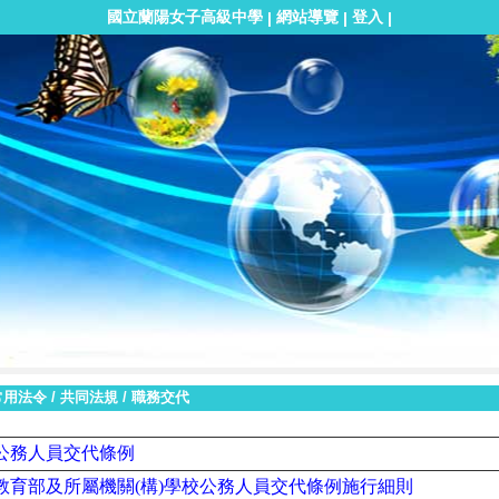
國立蘭陽女子高級中學
網站導覽
登入
|
|
|
常用法令
/
共同法規
/
職務交代
公務人員交代條例
教育部及所屬機關
(
構
)
學校公務人員交代條例施行細則