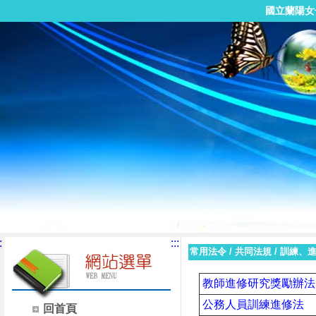
國立蘭陽女
:
:::
常用法令
/
共同法規
/
訓練、
教師進修研究獎勵辦法
公務人員訓練進修法
回首頁