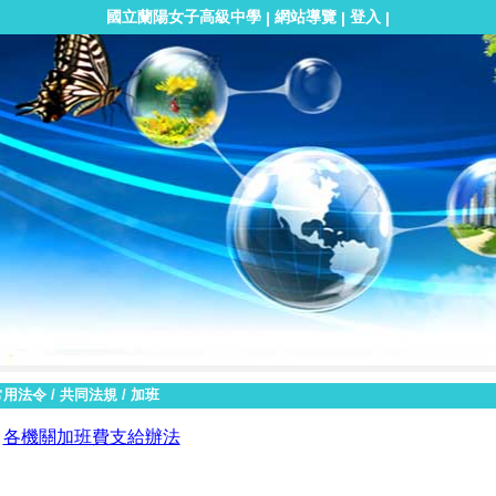
國立蘭陽女子高級中學
網站導覽
登入
|
|
|
常用法令
/
共同法規
/
加班
各機關加班費支給辦法