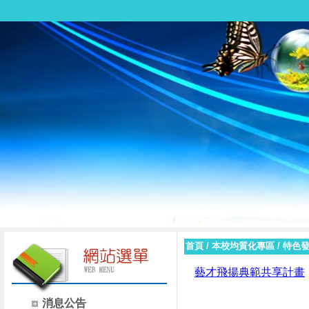
首頁
/
本校均質化專區
/
特色發
藝才飛揚典範共享計畫
消息公告