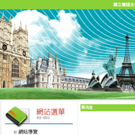
國立蘭陽女
舊消息
網站導覽