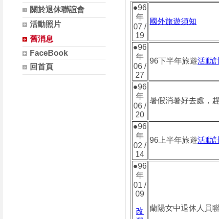
●96
關於退休聯誼會
年
國外旅遊須知
活動照片
07 /
19
舊消息
●96
FaceBook
年
96下半年旅遊
活動
06 /
回首頁
27
●96
年
暑假消暑好去處，趕
06 /
20
●96
年
96上半年旅遊
活動
02 /
14
●96
年
01 /
09
蘭陽女中退休人員
改