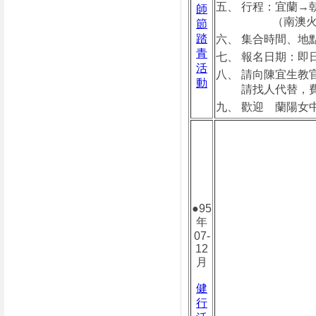
五、 行程：宜蘭→
師
（南澳火車站旁
節
踏
六、 集合時間、地
青
七、 報名日期：即
活
八、 請向陳宜生教
動
請找人代替，費
九、 歡迎 蘭陽女
●95
年
07-
12
月
健
行