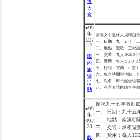
選
大
會
●95
年
蘭陽女中退休人員聯誼
12 /
一、日期：九十五年十二
12
二、地點：鶯歌、三峽
三、交通：九人座車３
國
四、費用：每人１2００
內
五、行程：宜蘭 → 雪山
旅
六、集合時間與地點：九
遊
七、報名：即日起受理
活
八、有意者請向陳宜生
動
慶祝九十五年教師
●95
一、 日期：九十五
年
二、 地點：南澳朝
09 /
23
三、 交通：承租遊
四、 費用：每人10
教