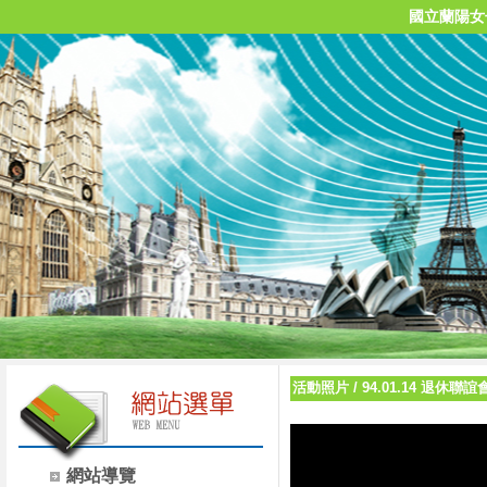
國立蘭陽女
活動照片
/
94.01.14 退休
網站導覽