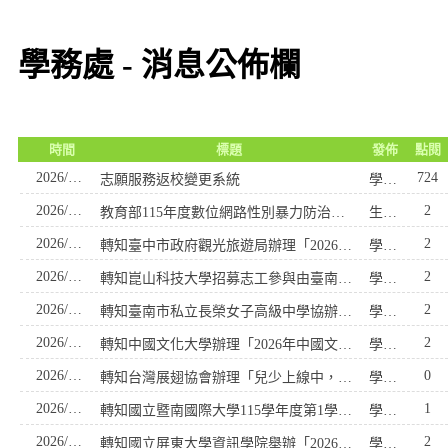
學務處 - 消息公佈欄
時間
標題
發佈
點閱
2026/06/30
724
志願服務返校變更系統
學務處衛生組-蔡秉泓
2026/08/05
2
教育部115年度數位網路性別暴力防治短影音暨海報繪畫比賽簡章
生活輔導組組長-李永裕
2026/08/04
2
轉知臺中市政府觀光旅遊局辦理「2026臺中國際踩舞嘉年華─全民踩舞趣味競賽」報名簡章中、英文版各1份
學務處訓育組-黃千慧
2026/08/04
2
轉知崑山科技大學招募志工參與由臺南青年志工中心舉辦之「年度主題式服務方案：漫遊古都走讀在400年後」服務及相關培訓訊息
學務處訓育組-黃千慧
2026/08/04
2
轉知臺南市私立長榮女子高級中學協辦「2026第12屆港都盃海洋永續餐飲創意大賽」
學務處訓育組-黃千慧
2026/08/04
2
轉知中國文化大學辦理「2026年中國文化大學第三屆『世界大學問』高中職及五專簡報比賽暨學系探索闖關活動」相關訊息
學務處訓育組-黃千慧
2026/08/04
0
轉知台灣展翅協會辦理「兒少上線中，登入我們的社群時代！」2026兒少培力工作坊報名簡章
學務處訓育組-黃千慧
2026/08/04
1
轉知國立暨南國際大學115學年度第1學期推廣教育課程相關訊息
學務處訓育組-黃千慧
2026/08/03
2
轉知國立屏東大學資訊學院舉辦「2026全國高中職專題競賽」活動簡章及常見問題
學務處訓育組-黃千慧