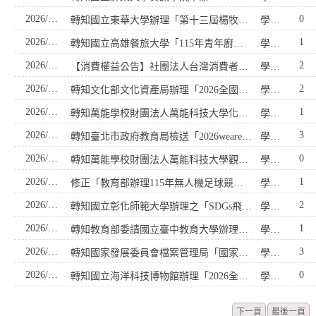
2026/08/03
0
轉知國立東華大學辦理「第十三屆楊牧文學獎」徵文簡章
學務處訓育組-黃千慧
2026/08/03
1
轉知國立高雄餐旅大學「115年青年廚師挑戰國際廚藝競賽培訓共學圈暨模擬廚藝競賽」活動辦法
學務處訓育組-黃千慧
2026/08/03
2
【消費權益公告】社團法人台灣消費者保護協會辦理「問題沙拉油校園團體訴訟」受理登記資訊
學務處衛生組-蔡秉泓
2026/07/28
2
轉知文化部文化資產局辦理「2026全國古蹟日活動」
學務處訓育組-黃千慧
2026/07/28
1
轉知萬能學校財團法人萬能科技大學化妝品應用與管理系辦理「2026家事技藝競賽(美顏組)金手獎夏令營」活動
學務處訓育組-黃千慧
2026/07/28
3
轉知臺北市政府教育局檢送「2026weareSNEAKERAGESTaiwan高校校際盃樂團大賽」比賽簡章
學務處訓育組-黃千慧
2026/07/28
0
轉知萬能學校財團法人萬能科技大學觀光與休閒事業管理系舉辦「2026萬能盃全國『ESG創新永續旅遊』遊程規劃競賽」
學務處訓育組-黃千慧
2026/07/28
1
修正「教育部辦理115年無人機足球競賽實施計畫」
學務處訓育組-黃千慧
2026/07/28
2
轉知國立彰化師範大學辦理之「SDGs飛英任務暑期活動-打造永續城市藍圖」活動辦法
學務處訓育組-黃千慧
2026/07/22
1
轉知教育部委請國立臺中教育大學辦理「2026年客家文化教育研習營隊」報名簡章
學務處訓育組-黃千慧
2026/07/22
3
轉知國家發展委員會檔案管理局「國家檔案館115年志工召募簡章」
學務處訓育組-黃千慧
2026/07/22
0
轉知國立海洋科技博物館辦理「2026全國學生遙控帆船STEAM創客大賽」活動簡章
學務處訓育組-黃千慧
下一頁
最後一頁