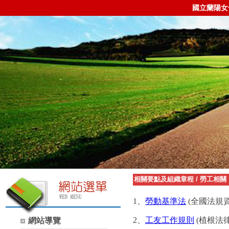
國立蘭陽女
相關要點及組織章程
/
勞工相關
1
、
勞動基準法
(全國法規
2
、
工友工作規則
(植根法律
網站導覽