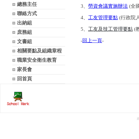
總務主任
3、
勞資會議實施辦法
(全
聯絡方式
4、
工友管理要點
(行政院
出納組
5、
工友及技工管理要點
(
庶務組
-
回上一頁
-
文書組
相關要點及組織章程
職業安全衛生教育
家長會
回首頁