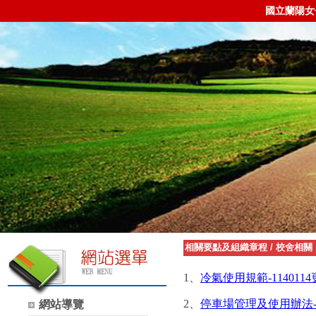
國立蘭陽女
相關要點及組織章程
/
校舍相關
1、
冷氣使用規範-114011
2、
停車場管理及使用辦法-10
網站導覽