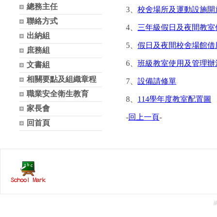
總務主任
3、
校舍場所及運動設施開放與
聯絡方式
4、
三年級假日及夜間教室借用
出納組
5、
假日及夜間校舍場館借用申
庶務組
6、
班級教室使用及管理辦法-
文書組
相關要點及組織章程
7、
設備請修單
職業安全衛生教育
8、
114學年度教室配置圖
家長會
-
回上一頁
-
回首頁