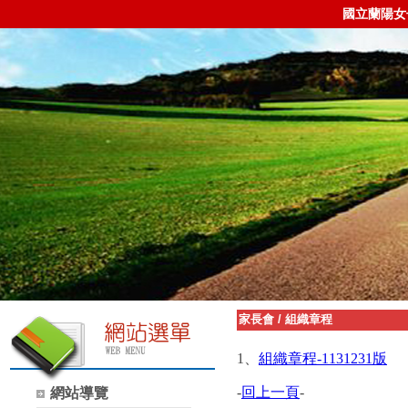
國立蘭陽女
家長會
/
組織章程
1、
組織章程-1131231版
-
回上一頁
-
網站導覽