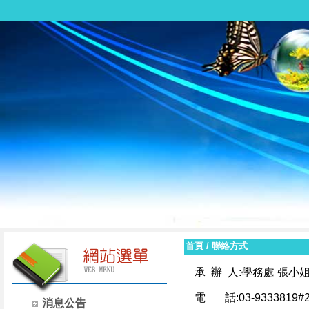
首頁
/
聯絡方式
承 辦 人:學務處 張小
電 話:03-9333819#2
消息公告