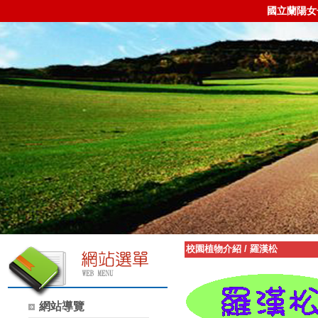
國立蘭陽女
校園植物介紹
/
羅漢松
網站導覽