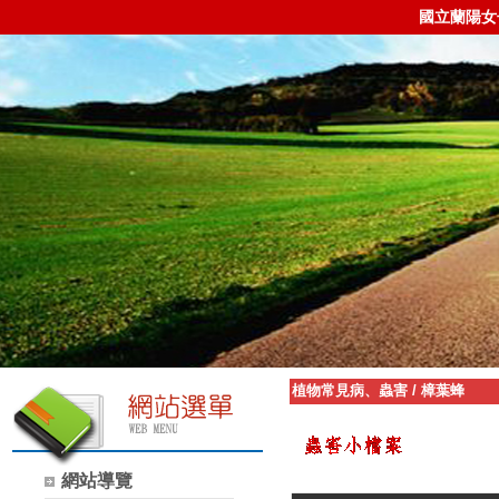
國立蘭陽女
植物常見病、蟲害
/
樟葉蜂
網站導覽